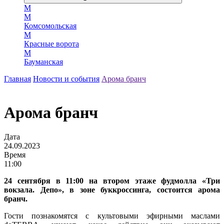
М
М
Комсомольская
М
Красные ворота
М
Бауманская
Главная
Новости и события
Арома бранч
Арома бранч
Дата
24.09.2023
Время
11:00
24 сентября в 11:00 на втором этаже фудмолла «Три
вокзала. Депо», в зоне буккроссинга, состоится арома
бранч.
Гости познакомятся с культовыми эфирными маслами