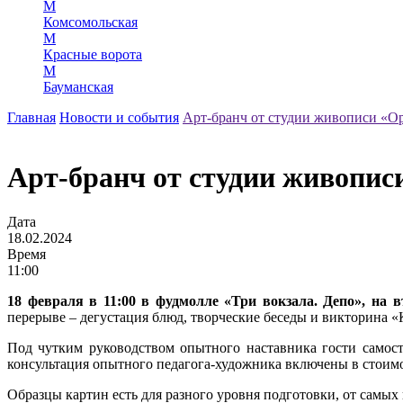
М
Комсомольская
М
Красные ворота
М
Бауманская
Главная
Новости и события
Арт-бранч от студии живописи «О
Арт-бранч от студии живопи
Дата
18.02.2024
Время
11:00
18 февраля в 11:00 в фудмолле «Три вокзала. Депо», на 
перерыве – дегустация блюд, творческие беседы и викторина «
Под чутким руководством опытного наставника гости самост
консультация опытного педагога-художника включены в стоимо
Образцы картин есть для разного уровня подготовки, от самых