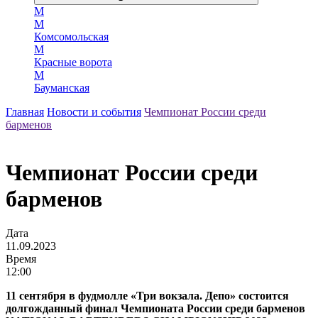
М
М
Комсомольская
М
Красные ворота
М
Бауманская
Главная
Новости и события
Чемпионат России среди
барменов
Чемпионат России среди
барменов
Дата
11.09.2023
Время
12:00
11 сентября в фудмолле «Три вокзала. Депо» состоится
долгожданный финал Чемпионата России среди барменов