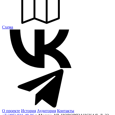
Cхема
О проекте
История
Аудитория
Контакты