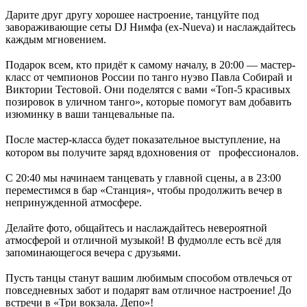
Дарите друг другу хорошее настроение, танцуйте под
завораживающие сеты DJ Нимфа (ex-Nueva) и наслаждайтесь
каждым мгновением.
⁣⁣⠀
Подарок всем, кто придёт к самому началу, в 20:00 — мастер-
класс от чемпионов России по танго нуэво Павла Собирай и
Виктории Тестовой. Они поделятся с вами «Топ-5 красивых
позировок в уличном танго», которые помогут вам добавить
изюминку в ваши танцевальные па.
⁣⁣⠀
После мастер-класса будет показательное выступление, на
котором вы получите заряд вдохновения от⠀профессионалов.
⁣⁣⠀
С 20:40 мы начинаем танцевать у главной сцены, а в 23:00
переместимся в бар «Станция», чтобы продолжить вечер в
непринужденной атмосфере.
⁣⁣⠀
Делайте фото, общайтесь и наслаждайтесь невероятной
атмосферой и отличной музыкой! В фудмолле есть всё для
запоминающегося вечера с друзьями.
⁣⁣⠀
Пусть танцы станут вашим любимым способом отвлечься от
повседневных забот и подарят вам отличное настроение!⁣ До
встречи в «Три вокзала. Депо»!