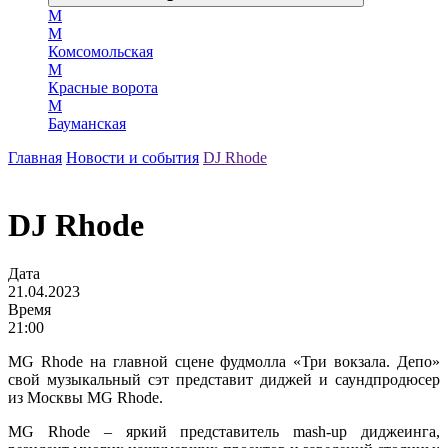
М
М
Комсомольская
М
Красные ворота
М
Бауманская
Главная
Новости и события
DJ Rhode
DJ Rhode
Дата
21.04.2023
Время
21:00
MG Rhode на главной сцене фудмолла «Три вокзала. Депо»
свой музыкальный сэт представит диджей и саундпродюсер
из Москвы MG Rhode.
MG Rhode – яркий представитель mash-up диджеинга,