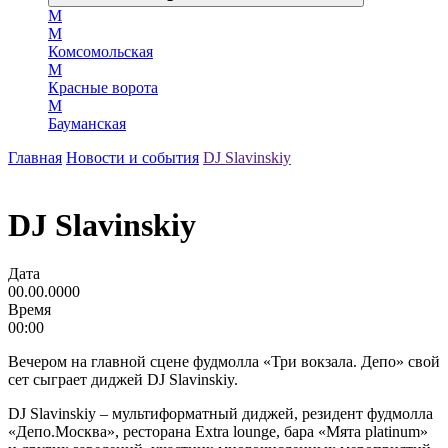
М
М
Комсомольская
М
Красные ворота
М
Бауманская
Главная
Новости и события
DJ Slavinskiy
DJ Slavinskiy
Дата
00.00.0000
Время
00:00
Вечером на главной сцене фудмолла «Три вокзала. Депо» свой
сет сыграет диджей DJ Slavinskiy.
DJ Slavinskiy – мультиформатный диджей, резидент фудмолла
«Депо.Москва», ресторана Extra lounge, бара «Мята platinum»