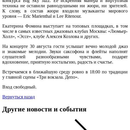
конкурса Big Sky Jazz. Ее искренняя манера и виртуозная
техника не оставили равнодушными ни жюри, ни зрителей.
К слову, в состав жюри входили музыканты мирового
уровня — Eric Marienthal и Lee Ritenour.
Екатерина Фомина выступает на топовых площадках, в том
числе в самых известных джазовых клубах Москвы: «Люмьер-
Холл», «Эссе», клубе Алексея Козлова и других.
На концерте 30 августа гости услышат вечно молодой джаз
и знакомые мелодии. Звуки саксофона и флейты наполнят
слушателей разнообразными чувствами, подарят
вдохновение, приятную ностальгию, радость и счастье.
Встречаемся в ближайшую среду ровно в 18:00 по традиции
у главной сцены «Три вокзала. Депо».
Вход свободный.
Вернуться назад
Другие новости и события