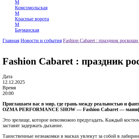
М
Комсомольская
М
Красные ворота
М
Бауманская
Главная
Новости и события
Fashion Cabaret : праздник роскоши
Fashion Cabaret : праздник р
Дата
12.12.2025
Время
20:00
Приглашаем вас в мир, где грань между реальностью и фанта
OZMA PERFORMANCE SHOW — Fashion Cabaret — манифест 
Это зрелище, которое невозможно предугадать. Каждый костюм
заставят задержать дыхание.
Таинственные незнакомки в масках увлекут за собой в лабиринт