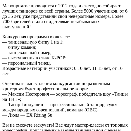
Мероприятие проводится с 2012 года и ежегодно собирает
лучших танцоров со всей страны. Более 5000 участников, от 6
до 35 лет, уже представили свои невероятные номера. Более
7000 зрителей стали свидетелями незабываемых
выступлений!
Конкурсная программа включает:
— танцевальную битву 1 на 1;
— битву команд;
— танцевальный номер;
— выступления в стиле K-POP;
— персональный танец.
Возрастные категории участников: 6-10 лет, 11-15 лет, от 16
лет.
Оценивать выступления конкурсантов по различным
критериям будет профессиональное жюри:
— Максим Нестерович — хореограф, победитель шоу «Танцы
на ТНТ»;
— Тагир Гиндуллин — профессиональный танцор, судья
международных соревнований, команда (OBC);
— Люля — EX Rizing Su.
Вы не сможете заскучать! Вас ждут мастер-классы от топовых
хореографов, приглашённые звёзды танцевальной сцены и