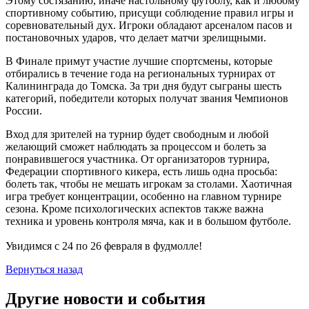
Этому состязанию, иначе настольному футболу, как и любому
спортивному событию, присущи соблюдение правил игры и
соревновательный дух. Игроки обладают арсеналом пасов и
постановочных ударов, что делает матчи зрелищными.
В Финале примут участие лучшие спортсмены, которые
отбирались в течение года на региональных турнирах от
Калининграда до Томска. За три дня будут сыграны шесть
категорий, победители которых получат звания Чемпионов
России.
Вход для зрителей на турнир будет свободным и любой
желающий сможет наблюдать за процессом и болеть за
понравившегося участника. От организаторов турнира,
Федерации спортивного кикера, есть лишь одна просьба:
болеть так, чтобы не мешать игрокам за столами. Хаотичная
игра требует концентрации, особенно на главном турнире
сезона. Кроме психологических аспектов также важна
техника и уровень контроля мяча, как и в большом футболе.
Увидимся с 24 по 26 февраля в фудмолле!
Вернуться назад
Другие новости и события