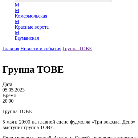
М
М
Комсомольская
М
Красные ворота
М
Бауманская
Главная
Новости и события
Группа TOBE
Группа TOBE
Дата
05.05.2023
Время
20:00
Группа TOBЕ
5 мая в 20:00 на главной сцене фудмолла «Три вокзала. Депо»
выступит группа ТОВЕ.
Двое молодых парней Антон и Сергей исполнят авторские