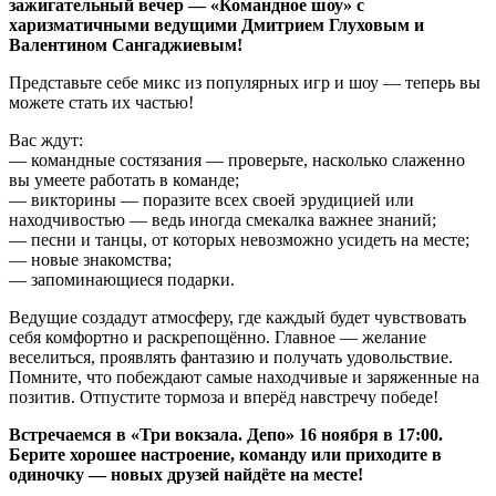
зажигательный вечер — «Командное шоу» с
харизматичными ведущими Дмитрием Глуховым и
Валентином Сангаджиевым!
Представьте себе микс из популярных игр и шоу — теперь вы
можете стать их частью!
Вас ждут:
— командные состязания — проверьте, насколько слаженно
вы умеете работать в команде;
— викторины — поразите всех своей эрудицией или
находчивостью — ведь иногда смекалка важнее знаний;
— песни и танцы, от которых невозможно усидеть на месте;
— новые знакомства;
— запоминающиеся подарки.
Ведущие создадут атмосферу, где каждый будет чувствовать
себя комфортно и раскрепощённо. Главное — желание
веселиться, проявлять фантазию и получать удовольствие.
Помните, что побеждают самые находчивые и заряженные на
позитив. Отпустите тормоза и вперёд навстречу победе!
Встречаемся в «Три вокзала. Депо» 16 ноября в 17:00.
Берите хорошее настроение, команду или приходите в
одиночку — новых друзей найдёте на месте!