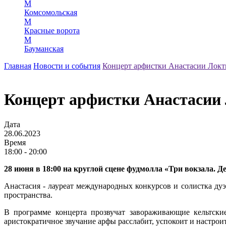
М
Комсомольская
М
Красные ворота
М
Бауманская
Главная
Новости и события
Концерт арфистки Анастасии Лок
Концерт арфистки Анастасии
Дата
28.06.2023
Время
18:00 - 20:00
28 июня в 18:00 на круглой сцене фудмолла «Три вокзала.
Анастасия - лауреат международных конкурсов и солистка д
пространства.
В программе концерта прозвучат завораживающие кельтски
аристократичное звучание арфы расслабит, успокоит и настро