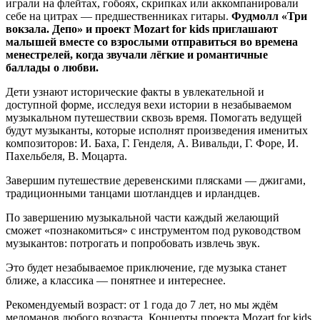
играли на флейтах, гобоях, скрипках или аккомпанировали
себе на цитрах — предшественниках гитары.
Фудмолл «Три
вокзала. Депо» и проект Mozart for kids приглашают
малышей вместе со взрослыми отправиться во времена
менестрелей, когда звучали лёгкие и романтичные
баллады о любви.
Дети узнают исторические факты в увлекательной и
доступной форме, исследуя вехи истории в незабываемом
музыкальном путешествии сквозь время. Помогать ведущей
будут музыканты, которые исполнят произведения именитых
композиторов: И. Баха, Г. Генделя, А. Вивальди, Г. Форе, И.
Пахельбеля, В. Моцарта.
Завершим путешествие деревенскими плясками — джигами,
традиционными танцами шотландцев и ирландцев.
По завершению музыкальной части каждый желающий
сможет «познакомиться» с инструментом под руководством
музыкантов: потрогать и попробовать извлечь звук.
Это будет незабываемое приключение, где музыка станет
ближе, а классика — понятнее и интереснее.
Рекомендуемый возраст: от 1 года до 7 лет, но мы ждём
меломанов любого возраста. Концерты проекта Mozart for kids