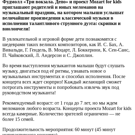
Фудмолл «Три вокзала. Депо» и проект Mozart for kids
приглашают родителей и юных меломанов на
музыкальный праздник, на котором малыши услышат
величайшие произведения классической музыки в
исполнении талантливого струнного дуэта: скрипки и
виолончели!
В увлекательной и игровой форме дети познакомятся с
шедеврами таких великих композиторов, как И. С. Бах, А.
Вивальди, Г. Гендель, В. Моцарт, Л. Боккерини, К. Сен-Санс,
П. Чайковский, Л. Андерсон и С. Джоплин.
Во время выступления музыкантов малыши будут слушать
музыку, двигаться под её ритмы, узнавать новое о
музыкальных инструментах и способах исполнения. После
концерта всех ждет сюрприз! Каждый желающий сможет
потрогать инструменты и попробовать извлечь звук под
руководством музыканта!
Рекомендуемый возраст: от 1 года до 7 лет, но мы ждем
меломанов любого возраста. Концерты проекта Mozart for kids
всегда камерные. Количество зрителей ограничено — не
более 15 семей.
Продолжительность мероприятия: 60 минут (45 минут
интерактивного концерта).