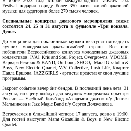
В июне 2023 года второй международный Moscow Jazz
Festival подарил городу более 350 часов живой джазовой
музыки для аудитории более 270 тысяч человек.
Специальные концерты джазового мероприятия также
состоятся 24, 25 и 31 августа в фудмолле «Три вокзала.
Депо».
До конца лета для поклонников музыки выступят пятнадцать
лучших молодежных джаз-ансамблей страны. Все они
победители Всероссийского конкурса молодежных джазовых
коллективов. IVAI, Kris and Soul Project, Overgrowns, VDOME,
Варвара Ревнюк & BAND, OutLoud, SHOO, Marat Gizatullin &
Boys, New Electric Quartet, V/V Collective, Lush Life, Квартет
Павла Ершова, JAZZGIRLS - артисты представят свои лучшие
программы.
Закроет событие вечер биг-бэндов. В последний день лета, 31
августа, на сцену выйдут два ведущих молодежных оркестра
России — Учебный Биг-бэнд «Академии джаза» п/у Дениса
Мельникова и Jazz Magic Band п/у Сергея Долженкова.
Встречаемся в ближайший четверг, 17 августа, ровно в 19:00.
Для гостей выступят Marat Gizatullin & Boys и New Electric
Quartet.