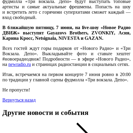
фудмолла «Три вокзала. Депо» будут выступать топовые
артисты и самые актуальные фрешмены. Попасть на шоу
и встретить лето с горячими суперхитами сможет каждый —
вход свободный.
В ближайшую пятницу, 7 июня, на live-шоу «Новое Радио
ДВИЖ» выступят Gayazovs Brothers, ZVONKIY, Асия,
Карина Кросс, Netsignala, NIVESTA и GAZAN.
Всех гостей ждут горы подарков от «Нового Радио» и «Три
Вокзала. Депо». Выкладывайте фото и ставьте хештег
#новоерадиодвиж! Подробности — в эфире «Нового Радио»,
на
newradio.ru
и страницах радиостанции в социальных сетях.
Итак, встречаемся на первом концерте 7 июня ровно в 20:00
по традиции у главной сцены фудмолла «Три вокзала. Депо».
Не пропусти!
Вернуться назад
Другие новости и события