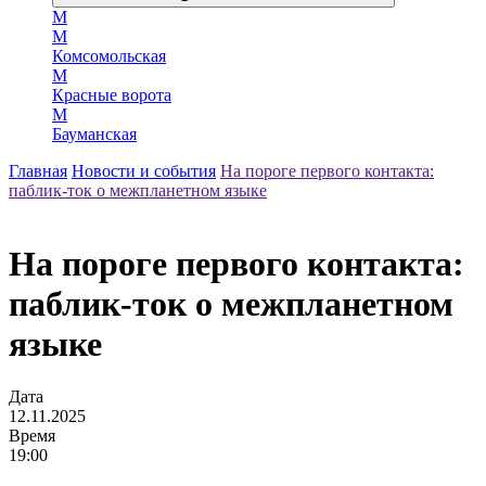
М
М
Комсомольская
М
Красные ворота
М
Бауманская
Главная
Новости и события
На пороге первого контакта:
паблик‑ток о межпланетном языке
На пороге первого контакта:
паблик‑ток о межпланетном
языке
Дата
12.11.2025
Время
19:00