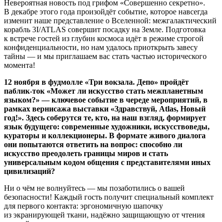
Невероятная новость под грифом «Совершенно секретно».
В декабре этого года произойдёт событие, которое навсегда
изменит наше представление о Вселенной: межгалактический
корабль 3I/ATLAS совершит посадку на Земле. Подготовка
к встрече гостей из глубин космоса идёт в режиме строгой
конфиденциальности, но нам удалось приоткрыть завесу
тайны — и мы приглашаем вас стать частью исторического
момента!
12 ноября в фудмолле «Три вокзала. Депо» пройдёт
паблик‑ток «Может ли искусство стать межпланетным
языком?» — ключевое событие в череде мероприятий, в
рамках вернисажа выставки «Здравствуй, Atlas, Новый
год!». Здесь соберутся те, кто, на наш взгляд, формирует
язык будущего: современные художники, искусствоведы,
кураторы и коллекционеры. В формате живого диалога
они попытаются ответить на вопрос: способно ли
искусство преодолеть границы миров и стать
универсальным кодом общения с представителями иных
цивилизаций?
Ни о чём не волнуйтесь — мы позаботились о вашей
безопасности! Каждый гость получит специальный комплект
для первого контакта: эргономичную шапочку
из экранирующей ткани, надёжно защищающую от чтения