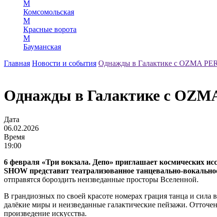
М
Комсомольская
М
Красные ворота
М
Бауманская
Главная
Новости и события
Однажды в Галактике с OZMA
Однажды в Галактике с O
Дата
06.02.2026
Время
19:00
6 февраля «Три вокзала. Депо» приглашает космических 
SHOW представит театрализованное танцевально-вокальное
отправятся бороздить неизведанные просторы Вселенной.
В грандиозных по своей красоте номерах грация танца и сила 
далёкие миры и неизведанные галактические пейзажи. Отточе
произведение искусства.