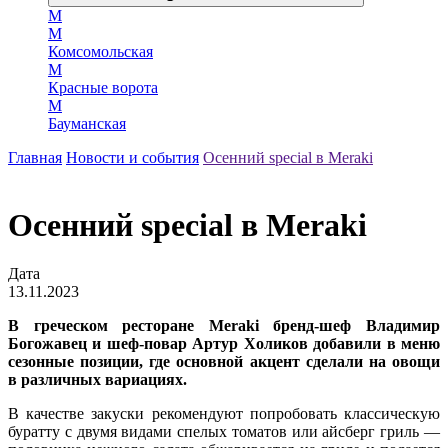
М
М
Комсомольская
М
Красные ворота
М
Бауманская
Главная
Новости и события
Осенний special в Meraki
Осенний special в Meraki
Дата
13.11.2023
В греческом ресторане Meraki бренд-шеф Владимир
Богожавец и шеф-повар Артур Холиков добавили в меню
сезонные позиции, где основной акцент сделали на овощи
в различных вариациях.
В качестве закуски рекомендуют попробовать классическую
буратту с двумя видами спелых томатов или айсберг гриль —