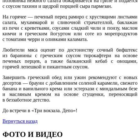
половинка нежного салата обжаривается на гриле и подается
с соусом тахини и щедрой порцией сыра пармезан.
На горячее — печеный перец рамиро с хрустящими листьями
салата, мухаммарой и сливочной страчателлой, баклажан
из печи с креветками, соусами сладкий чили и понзу, маслом
кимчи и греческим йогуртом или соте из морепродуктов
с томатами черри и оливками каламата.
Любители мяса оценят по достоинству сочный бифштекс
из баранины с греческим соусом тирокафтери на основе
печеных перцев, а также балканский кебаб с овощами,
горячей лепешкой и пикантным соусом.
Завершить греческий обед или ужин рекомендуют с новых
десертов — брауни с добавлением соленой карамели, свежего
банана и ванильного крема или эстерхази с миндальным безе
и масляным кремом на основе сгущенки, переносящий
в беззаботное детство.
До встречи в «Три вокзала. Депо»!
Вернуться назад
ФОТО И ВИДЕО