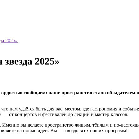
да 2025»
 звезда 2025»
и гордостью сообщаем: наше пространство стало обладателе
 что нам удаётся быть для вас местом, где гастрономия и событи
й — от концертов и фестивалей до лекций и мастер‑классов.
м. Именно вы делаете пространство живым, тёплым и по‑настоящ
новляете на новые идеи. Вы — гвоздь всех наших программ!