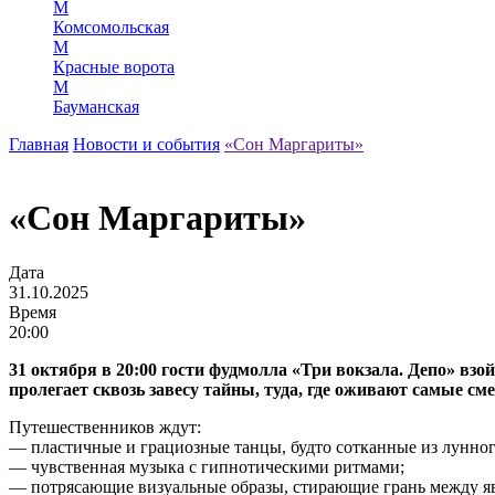
М
Комсомольская
М
Красные ворота
М
Бауманская
Главная
Новости и события
«Сон Маргариты»
«Сон Маргариты»
Дата
31.10.2025
Время
20:00
31 октября в 20:00 гости фудмолла «Три вокзала. Депо» вз
пролегает сквозь завесу тайны, туда, где оживают самы
Путешественников ждут:
— пластичные и грациозные танцы, будто сотканные из лунног
— чувственная музыка с гипнотическими ритмами;
— потрясающие визуальные образы, стирающие грань между я