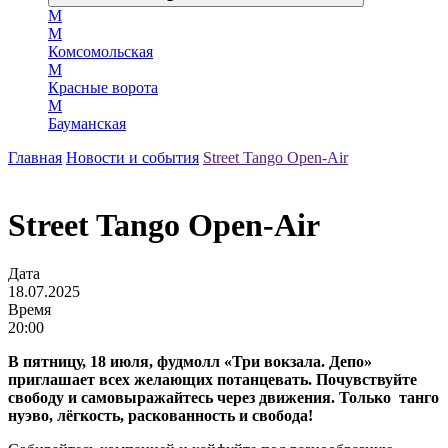
М
М
Комсомольская
М
Красные ворота
М
Бауманская
Главная
Новости и события
Street Tango Open-Air
Street Tango Open-Air
Дата
18.07.2025
Время
20:00
В пятницу, 18 июля, фудмолл «Три вокзала. Депо»
приглашает всех желающих потанцевать. Почувствуйте
свободу и самовыражайтесь через движения. Только танго
нуэво, лёгкость, раскованность и свобода!