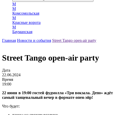
М
М
Комсомольская
М
Красные ворота
М
Бауманская
Главная
Новости и события
Street Tango open-air party
Street Tango open-air party
Дата
22.06.2024
Время
19:00
22 июня в 19:00 гостей фудмолла «Три вокзала. Депо» ждёт
самый танцевальный вечер в формате опен-эйр!
Что будет:
танцы на свежем воздухе;