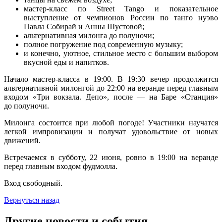
мастер-класс по Street Tango и показательное
выступление от чемпионов России по танго нуэво
Павла Собирай и Анны Шустовой;
альтернативная милонга до полуночи;
полное погружение под современную музыку;
и конечно, уютное, стильное место с большим выбором
вкусной еды и напитков.
Начало мастер-класса в 19:00. В 19:30 вечер продолжится
альтернативной милонгой до 22:00 на веранде перед главным
входом «Три вокзала. Депо», после — на Баре «Станция»
до полуночи.
Милонга состоится при любой погоде! Участники научатся
легкой импровизации и получат удовольствие от новых
движений.
Встречаемся в субботу, 22 июня, ровно в 19:00 на веранде
перед главным входом фудмолла.
Вход свободный.
Вернуться назад
Другие новости и события