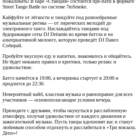
пожаловать! В баре «Станция» состоится пре-пати в формате
Street Tango Battle по системе 7toSmoke.
Кайфуйте от лёгкости и танцуйте под разнообразные
музыкальные ритмы — от лирических мелодий до
электронного танго. Наслаждайтесь танцами под
будоражащие сеты DJ Drёamin во время баттла и на
альтернативной милонге, которую проведёт DJ Павел
Собирай.
Пробуйте вкусную еду и напитки, знакомьтесь и общайтесь.
Не будет никаких правил и критики, только релакс и
удовольствие.
Баттл начнётся в 19:00, а вечеринка стартует в 20:00 и
продлится до 22:30.
Невероятный вайб, классная музыка и равноправие для всех
участников — основополагающие условия вечера.
Приходите с друзьями, чтобы окунуться в расслабленную
атмосферу, получая удовольствие от каждого движения и
зажигательной музыки. Пусть танцы вдохновят вас и станут
любимым способом отдохнуть и расслабиться в «Три вокзала.
Депо»!