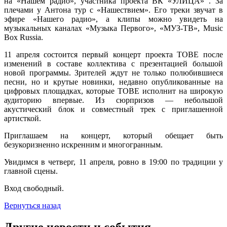
на «Нашем радио», участника проекта ВК «УЛИЦА» . За
плечами у Антона тур с «Нашествием». Его треки звучат в
эфире «Нашего радио», а клипы можно увидеть на
музыкальных каналах «Музыка Первого», «МУЗ-ТВ», Music
Box Russia.
11 апреля состоится первый концерт проекта TOBE после
изменений в составе коллектива с презентацией большой
новой программы. Зрителей ждут не только полюбившиеся
песни, но и крутые новинки, недавно опубликованные на
цифровых площадках, которые TOBE исполнит на широкую
аудиторию впервые. Из сюрпризов — небольшой
акустический блок и совместный трек с приглашенной
артисткой.
Приглашаем на концерт, который обещает быть
безукоризненно искренним и многогранным.
Увидимся в четверг, 11 апреля, ровно в 19:00 по традиции у
главной сцены.
Вход свободный.
Вернуться назад