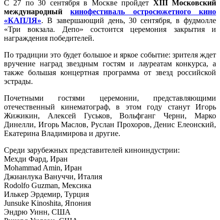
С 27 по 30 сентября в Москве пройдет
XIII Московский
международный
кинофестиваль остросюжетного кино
«КАПЛЯ»
. В завершающий день, 30 сентября, в фудмолле
«Три вокзала. Депо» состоится церемония закрытия и
награждения победителей.
По традиции это будет большое и яркое событие: зрителя ждет
вручение наград звездным гостям и лауреатам конкурса, а
также большая концертная программа от звезд российской
эстрады.
Почетными гостями церемонии, представляющими
отечественный кинематограф, в этом году станут Игорь
Жижикин, Алексей Гуськов, Вольфганг Черни, Марко
Динелли, Игорь Маслов, Руслан Прохоров, Денис Елеонский,
Екатерина Владимирова и другие.
Среди зарубежных представителей киноиндустрии:
Мехди Фард, Иран
Mohammad Amin, Иран
Джианлука Вануччи, Италия
Rodolfo Guzman, Мексика
Илькер Эрдемир, Турция
Junsuke Kinoshita, Япония
Эндрю Уинн, США