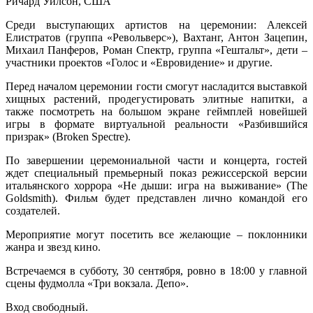
Ричард Уилсон, США
Среди выступающих артистов на церемонии: Алексей
Елистратов (группа «Револьверс»), Вахтанг, Антон Зацепин,
Михаил Панферов, Роман Спектр, группа «Гештальт», дети –
участники проектов «Голос и «Евровидение» и другие.
Перед началом церемонии гости смогут насладится выставкой
хищных растений, продегустировать элитные напитки, а
также посмотреть на большом экране геймплей новейшей
игры в формате виртуальной реальности «Разбившийся
призрак» (Broken Spectre).
По завершении церемониальной части и концерта, гостей
ждет специальный премьерный показ режиссерской версии
итальянского хоррора «Не дыши: игра на выживание» (The
Goldsmith). Фильм будет представлен лично командой его
создателей.
Мероприятие могут посетить все желающие – поклонники
жанра и звезд кино.
Встречаемся в субботу, 30 сентября, ровно в 18:00 у главной
сцены фудмолла «Три вокзала. Депо».
Вход свободный.