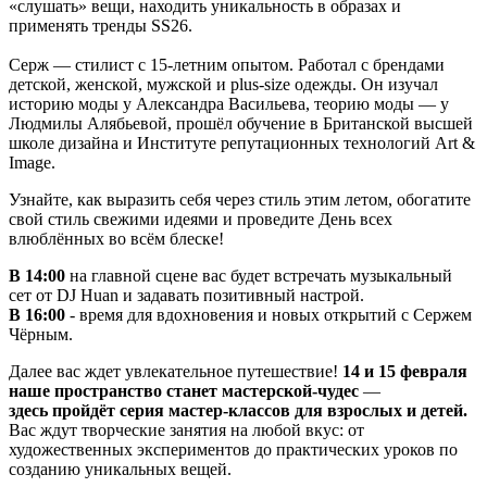
«слушать» вещи, находить уникальность в образах и
применять тренды SS26.
Серж — стилист с 15-летним опытом. Работал с брендами
детской, женской, мужской и plus-size одежды. Он изучал
историю моды у Александра Васильева, теорию моды — у
Людмилы Алябьевой, прошёл обучение в Британской высшей
школе дизайна и Институте репутационных технологий Art &
Image.
Узнайте, как выразить себя через стиль этим летом, обогатите
свой стиль свежими идеями и проведите День всех
влюблённых во всём блеске!
В 14:00
на главной сцене вас будет встречать музыкальный
сет от DJ Huan и задавать позитивный настрой.
В 16:00
- время для вдохновения и новых открытий с Сержем
Чёрным.
Далее вас ждет увлекательное путешествие!
14 и 15 февраля
наше пространство станет мастерской-чудес
—
здесь
пройдёт серия мастер‑классов для взрослых и детей.
Вас ждут творческие занятия на любой вкус: от
художественных экспериментов до практических уроков по
созданию уникальных вещей.