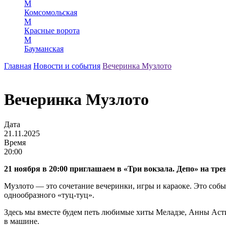
М
Комсомольская
М
Красные ворота
М
Бауманская
Главная
Новости и события
Вечеринка Музлото
Вечеринка Музлото
Дата
21.11.2025
Время
20:00
21 ноября в 20:00 приглашаем в «Три вокзала. Депо» на тр
Музлото — это сочетание вечеринки, игры и караоке. Это соб
однообразного «туц-туц».
Здесь мы вместе будем петь любимые хиты Меладзе, Анны Асти,
в машине.