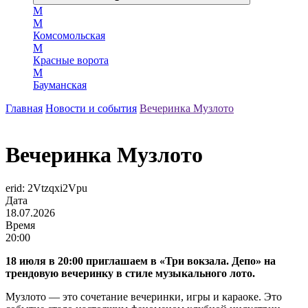
М
М
Комсомольская
М
Красные ворота
М
Бауманская
Главная
Новости и события
Вечеринка Музлото
Вечеринка Музлото
erid: 2Vtzqxi2Vpu
Дата
18.07.2026
Время
20:00
18 июля в 20:00 приглашаем в «Три вокзала. Депо» на
трендовую вечеринку в стиле музыкального лото.
Музлото — это сочетание вечеринки, игры и караоке. Это