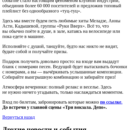
событие стало настоящим феноменом клубной индустрии,
объединив более 60 000 посетителей и предложив топовый
плейлист без однообразного «туц-туц».
Здесь мы вместе будем петь любимые хиты Меладзе, Анны
Асти, Кадышевой, группы «Руки Вверх». Всё то, что
вы обычно поёте в душе, в зале, катаясь на велосипеде или
пока едете в машине.
Исполняйте с душой, танцуйте, будто нас никто не видит,
будьте собой и получайте призы.
Подарок получить довольно просто: на входе вам выдадут
бланк с номерами песен. Ведущий будет вытаскивать бочонки
с номерами, а вы — вычёркивать услышанные композиции.
Собирайте выигрышную комбинацию и забирайте приз!
Атмосфера вечеринки: полный релакс и веселье. Здесь
не нужно ничего угадывать, только наслаждаться моментом.
Вход по билетам, забронировать которые можно
по ссылке
.
До встречи у главной сцены «Три вокзала. Депо».
Вернуться назад
Другие новости и события