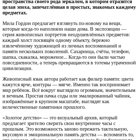
пространства своего рода зеркалом, в котором отразится
целая эпоха, запечатлённая в простых, знакомых каждому
предметах.
Мила Гордон предлагает взглянуть по-новому на вещи,
которые когда-то наполняли наши дома. В экспозиции —
серия живописных портретов неодушевлённых предметов:
каждый холст посвящён одному объекту, бережно
извлечённому художницей из личных воспоминаний и
памяти нескольких поколений. Сахарница, счёты, телефон,
шапка, скакалка, мороженое... Когда-то они были частью
повседневности, а теперь превращаются в тотемы утраченной
цивилизации.
Живописный язык автора работает как фильтр памяти: цвета
кажутся ярче, контуры — мягче. Именно так воспринимает
мир ребёнок. Всё вокруг выглядело огромным, значительным
и вечным. Простая пачка соды или эмалированный чайник,
изображённые в крупном масштабе, выглядят как
величественные памятники прошлого.
«Золотое детство» — это визуальный архив, который
предлагает зрителю сверить свои внутренние часы с
прошлым. Это возможность заново пережить тактильную,
вкусовую и эмоциональную память детства — вспомнить то,