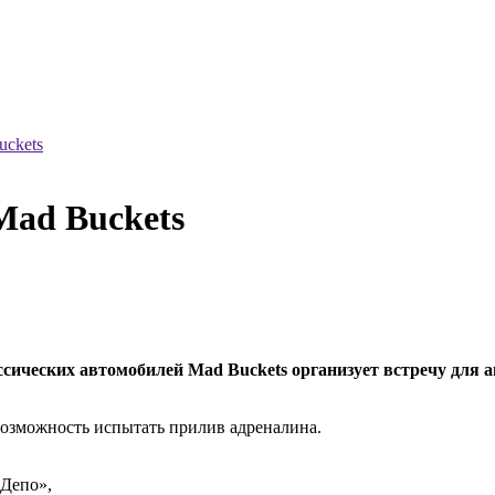
uckets
Mad Buckets
ссических автомобилей Mad Buckets организует встречу для
возможность испытать прилив адреналина.
 Депо»,