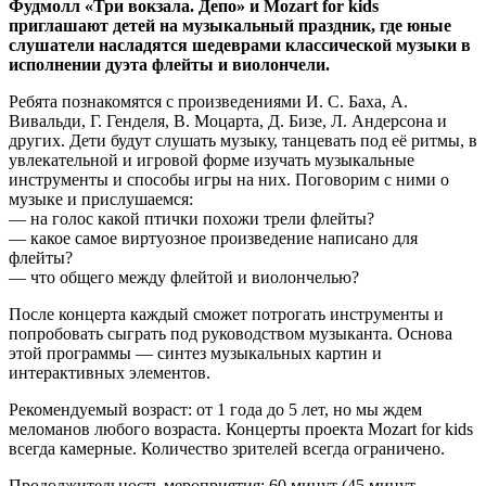
Фудмолл «Три вокзала. Депо» и Mozart for kids
приглашают детей на музыкальный праздник, где юные
слушатели насладятся шедеврами классической музыки в
исполнении дуэта флейты и виолончели.
Ребята познакомятся с произведениями И. С. Баха, А.
Вивальди, Г. Генделя, В. Моцарта, Д. Бизе, Л. Андерсона и
других. Дети будут слушать музыку, танцевать под её ритмы, в
увлекательной и игровой форме изучать музыкальные
инструменты и способы игры на них. Поговорим с ними о
музыке и прислушаемся:
— на голос какой птички похожи трели флейты?
— какое самое виртуозное произведение написано для
флейты?
— что общего между флейтой и виолончелью?
После концерта каждый сможет потрогать инструменты и
попробовать сыграть под руководством музыканта. Основа
этой программы — синтез музыкальных картин и
интерактивных элементов.
Рекомендуемый возраст: от 1 года до 5 лет, но мы ждем
меломанов любого возраста. Концерты проекта Mozart for kids
всегда камерные. Количество зрителей всегда ограничено.
Продолжительность мероприятия: 60 минут (45 минут