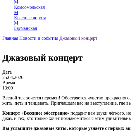
М
Комсомольская
М
Красные ворота
М
Бауманская
Главная
Новости и события
Джазовый концерт
Джазовый концерт
Дата
25.04.2026
Время
13:00
Весной так хочется перемен! Обостряется чувство прекрасного
жить, петь и танцевать. Приглашаем вас на выступление, где 
Концерт «Весеннее обострение»
подарит вам звуки лёгкого, н
джаз, и тех, кто только хочет познакомиться с этим удивитель
Вы услышите джазовые хиты, которые узнаете с первых акк