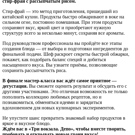
стир‑фрай с рассыпчатым рисом.
Стир-фрай — это метод приготовления, пришедший из
китайской кухни. Продукты быстро обжаривают в воке на
сильном огне, постоянно помешивая. При этом продукты
сохраняют вкус, яркий цвет и приобретают нужную
структуру всего за несколько минут, сохраняя все ароматы.
Под руководством профессионала вы пройдёте все этапы
создания блюда — от выбора и подготовки ингредиентов до
финальной подачи. Шеф раскроет секреты быстрой обжарки,
покажет, как подобрать баланс специй и добиться
насыщенного вкуса. Вы узнаете приёмы, позволяющие
сохранить рассыпчатость риса.
В финале мастер‑класса вас ждёт самое приятное —
дегустация.
Вы сможете оценить результат и обсудить его с
другими участниками. Это отличная возможность не только
пополнить коллекцию любимых рецептов, но и
познакомиться, обменяться идеями и зарядиться
вдохновением для новых кулинарных экспериментов.
Не упустите шанс превратить знакомый набор продуктов в
яркое и вкусное блюдо.
Ждём вас в «Три вокзала. Депо», чтобы вместе творить,
пробовать и открывать новые грани вкуса!