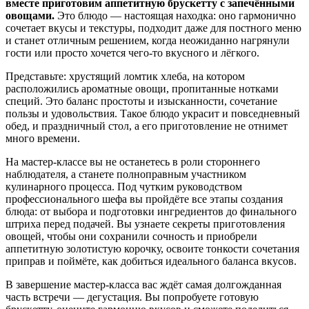
вместе приготовим аппетитную брускетту с запечёнными
овощами.
Это блюдо — настоящая находка: оно гармонично
сочетает вкусы и текстуры, подходит даже для постного меню
и станет отличным решением, когда неожиданно нагрянули
гости или просто хочется чего‑то вкусного и лёгкого.
Представьте: хрустящий ломтик хлеба, на котором
расположились ароматные овощи, пропитанные нотками
специй. Это баланс простоты и изысканности, сочетание
пользы и удовольствия. Такое блюдо украсит и повседневный
обед, и праздничный стол, а его приготовление не отнимет
много времени.
На мастер‑классе вы не останетесь в роли стороннего
наблюдателя, а станете полноправным участником
кулинарного процесса. Под чутким руководством
профессионального шефа вы пройдёте все этапы создания
блюда: от выбора и подготовки ингредиентов до финального
штриха перед подачей. Вы узнаете секреты приготовления
овощей, чтобы они сохранили сочность и приобрели
аппетитную золотистую корочку, освоите тонкости сочетания
приправ и поймёте, как добиться идеального баланса вкусов.
В завершение мастер‑класса вас ждёт самая долгожданная
часть встречи — дегустация. Вы попробуете готовую