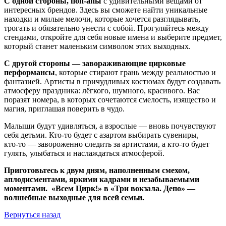
С одной стороны, поп‑апы
с удивительными вещами от
интересных брендов. Здесь вы сможете найти уникальные
находки и милые мелочи, которые хочется разглядывать,
трогать и обязательно унести с собой. Прогуляйтесь между
стендами, откройте для себя новые имена и выберите предмет,
который станет маленьким символом этих выходных.
С другой стороны — завораживающие цирковые
перформансы
, которые стирают грань между реальностью и
фантазией. Артисты в причудливых костюмах будут создавать
атмосферу праздника: лёгкого, шумного, красивого. Вас
поразят номера, в которых сочетаются смелость, изящество и
магия, приглашая поверить в чудо.
Малыши будут удивляться, а взрослые — вновь почувствуют
себя детьми. Кто‑то будет с азартом выбирать сувениры,
кто‑то — завороженно следить за артистами, а кто‑то будет
гулять, улыбаться и наслаждаться атмосферой.
Приготовьтесь к двум дням, наполненным смехом,
аплодисментами, яркими кадрами и незабываемыми
моментами. «Всем Цирк!» в «Три вокзала. Депо» —
волшебные выходные для всей семьи.
Вернуться назад