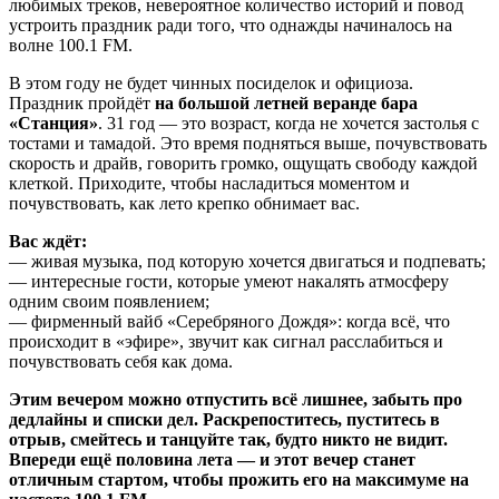
любимых треков, невероятное количество историй и повод
устроить праздник ради того, что однажды начиналось на
волне 100.1 FM.
В этом году не будет чинных посиделок и официоза.
Праздник пройдёт
на большой летней веранде бара
«Станция»
. 31 год — это возраст, когда не хочется застолья с
тостами и тамадой. Это время подняться выше, почувствовать
скорость и драйв, говорить громко, ощущать свободу каждой
клеткой. Приходите, чтобы насладиться моментом и
почувствовать, как лето крепко обнимает вас.
Вас ждёт:
— живая музыка, под которую хочется двигаться и подпевать;
— интересные гости, которые умеют накалять атмосферу
одним своим появлением;
— фирменный вайб «Серебряного Дождя»: когда всё, что
происходит в «эфире», звучит как сигнал расслабиться и
почувствовать себя как дома.
Этим вечером можно отпустить всё лишнее, забыть про
дедлайны и списки дел. Раскрепоститесь, пуститесь в
отрыв, смейтесь и танцуйте так, будто никто не видит.
Впереди ещё половина лета — и этот вечер станет
отличным стартом, чтобы прожить его на максимуме на