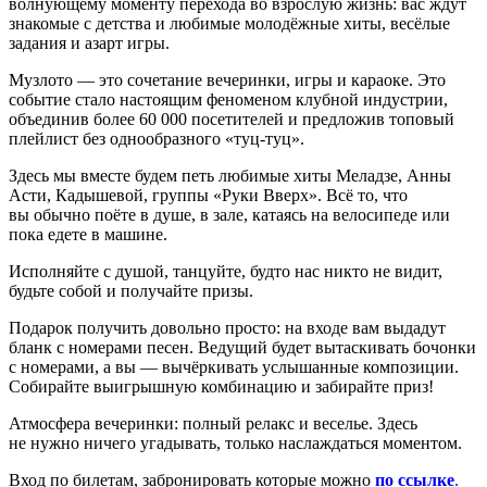
волнующему моменту перехода во взрослую жизнь: вас ждут
знакомые с детства и любимые молодёжные хиты, весёлые
задания и азарт игры.
Музлото — это сочетание вечеринки, игры и караоке. Это
событие стало настоящим феноменом клубной индустрии,
объединив более 60 000 посетителей и предложив топовый
плейлист без однообразного «туц-туц».
Здесь мы вместе будем петь любимые хиты Меладзе, Анны
Асти, Кадышевой, группы «Руки Вверх». Всё то, что
вы обычно поёте в душе, в зале, катаясь на велосипеде или
пока едете в машине.
Исполняйте с душой, танцуйте, будто нас никто не видит,
будьте собой и получайте призы.
Подарок получить довольно просто: на входе вам выдадут
бланк с номерами песен. Ведущий будет вытаскивать бочонки
с номерами, а вы — вычёркивать услышанные композиции.
Собирайте выигрышную комбинацию и забирайте приз!
Атмосфера вечеринки: полный релакс и веселье. Здесь
не нужно ничего угадывать, только наслаждаться моментом.
Вход по билетам, забронировать которые можно
по ссылке
.