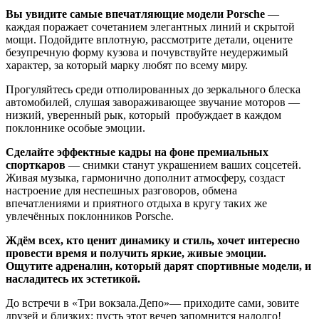
Вы увидите самые впечатляющие модели Porsche
—
каждая поражает сочетанием элегантных линий и скрытой
мощи. Подойдите вплотную, рассмотрите детали, оцените
безупречную форму кузова и почувствуйте неудержимый
характер, за который марку любят по всему миру.
Прогуляйтесь среди отполированных до зеркального блеска
автомобилей, слушая завораживающее звучание моторов —
низкий, уверенный рык, который пробуждает в каждом
поклоннике особые эмоции.
Сделайте эффектные кадры на фоне премиальных
спорткаров
— снимки станут украшением ваших соцсетей.
Живая музыка, гармонично дополнит атмосферу, создаст
настроение для неспешных разговоров, обмена
впечатлениями и приятного отдыха в кругу таких же
увлечённых поклонников Porsche.
Ждём всех, кто ценит динамику и стиль, хочет интересно
провести время и получить яркие, живые эмоции.
Ощутите адреналин, который дарят спортивные модели, и
насладитесь их эстетикой.
До встречи в «Три вокзала.Депо»— приходите сами, зовите
друзей и близких: пусть этот вечер запомнится надолго!