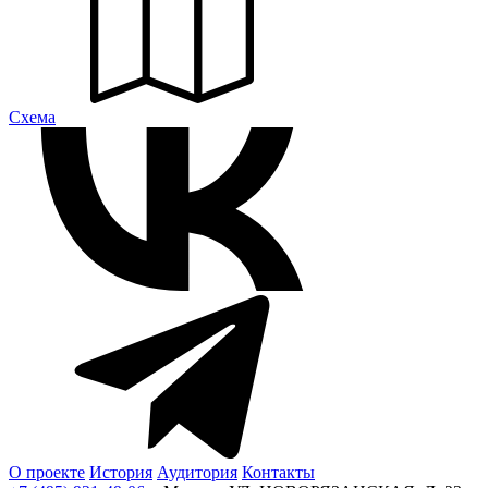
Cхема
О проекте
История
Аудитория
Контакты