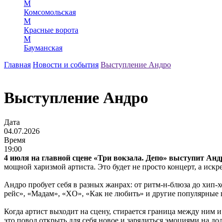
М
Комсомольская
М
Красные ворота
М
Бауманская
Главная
Новости и события
Выступление Андро
Выступление Андро
Дата
04.07.2026
Время
19:00
4 июля на главной сцене «Три вокзала. Депо» выступит Анд
мощной харизмой артиста. Это будет не просто концерт, а искр
Андро пробует себя в разных жанрах: от ритм-н-блюза до хип-
рейс», «Мадам», «XO», «Как не любить» и другие популярные
Когда артист выходит на сцену, стирается граница между ним 
это повод открыть для себя новое и зарядиться эмоциями на дол