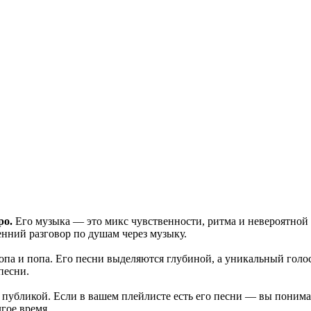
ро.
Его музыка — это микс чувственности, ритма и невероятной
енний разговор по душам через музыку.
хопа и попа. Его песни выделяются глубиной, а уникальный гол
 песни.
и публикой. Если в вашем плейлисте есть его песни — вы понима
гое время.