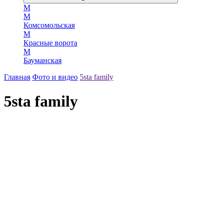
М
М
Комсомольская
М
Красные ворота
М
Бауманская
Главная
Фото и видео
5sta family
5sta family