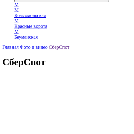
М
М
Комсомольская
М
Красные ворота
М
Бауманская
Главная
Фото и видео
СберСпот
СберСпот