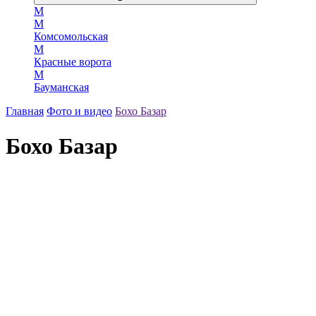
М
М
Комсомольская
М
Красные ворота
М
Бауманская
Главная
Фото и видео
Бохо Базар
Бохо Базар