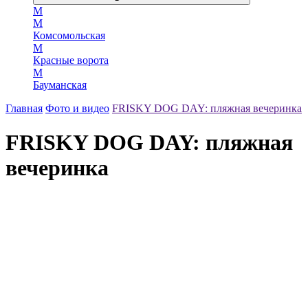
М
М
Комсомольская
М
Красные ворота
М
Бауманская
Главная
Фото и видео
FRISKY DOG DAY: пляжная вечеринка
FRISKY DOG DAY: пляжная
вечеринка