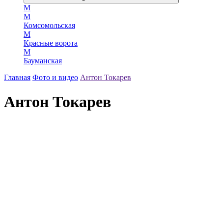
М
М
Комсомольская
М
Красные ворота
М
Бауманская
Главная
Фото и видео
Антон Токарев
Антон Токарев