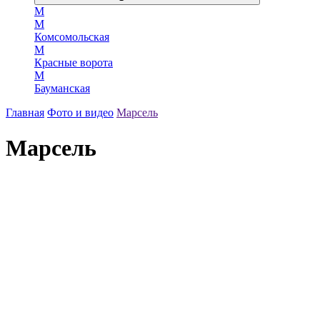
М
М
Комсомольская
М
Красные ворота
М
Бауманская
Главная
Фото и видео
Марсель
Марсель