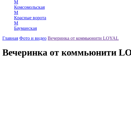
М
Комсомольская
М
Красные ворота
М
Бауманская
Главная
Фото и видео
Вечеринка от коммьюнити LOYAL
Вечеринка от коммьюнити L